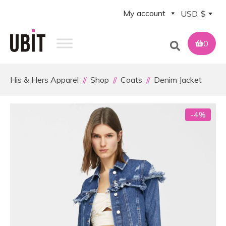
My account
USD, $
0
His & Hers Apparel
Shop
Coats
Denim Jacket
-4%