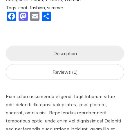
Tags:
coat
,
fashion
,
summer
F
M
E
S
a
a
m
h
c
st
ai
ar
e
o
l
e
b
d
Description
o
o
o
n
Reviews (1)
k
Eum culpa assumenda eligendi fugit laborum vitae
odit deleniti illo quasi voluptates, ipsa, placeat,
quaerat, omnis nisi. Repellendus reprehenderit
temporibus optio, unde enim vel dignissimos! Deleniti
sed perferendis quod ratione incidunt, quam illo et,