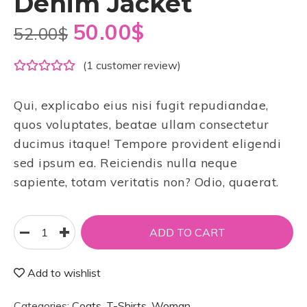
Denim Jacket
50.00
$
52.00
$
(
1
customer review)
Qui, explicabo eius nisi fugit repudiandae,
quos voluptates, beatae ullam consectetur
ducimus itaque! Tempore provident eligendi
sed ipsum ea. Reiciendis nulla neque
sapiente, totam veritatis non? Odio, quaerat.
ADD TO CART
Add to wishlist
Categories:
Coats
,
T-Shirts
,
Woman