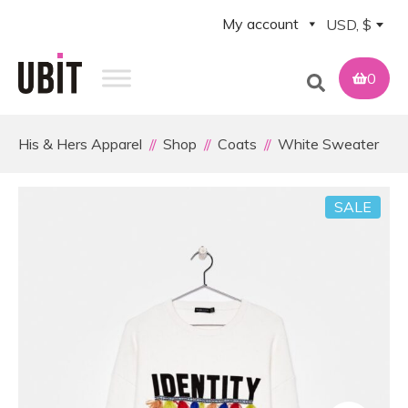
My account
USD, $
0
His & Hers Apparel
Shop
Coats
White Sweater
SALE