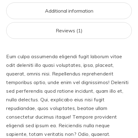
o
o
o
n
Additional information
k
Reviews (1)
Eum culpa assumenda eligendi fugit laborum vitae
odit deleniti illo quasi voluptates, ipsa, placeat,
quaerat, omnis nisi. Repellendus reprehenderit
temporibus optio, unde enim vel dignissimos! Deleniti
sed perferendis quod ratione incidunt, quam illo et,
nulla delectus. Qui, explicabo eius nisi fugit
repudiandae, quos voluptates, beatae ullam
consectetur ducimus itaque! Tempore provident
eligendi sed ipsum ea. Reiciendis nulla neque
sapiente, totam veritatis non? Odio, quaerat.