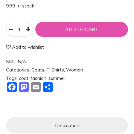
999 in stock
ADD TO CART
Add to wishlist
SKU:
N/A
Categories:
Coats
,
T-Shirts
,
Woman
Tags:
coat
,
fashion
,
summer
F
M
E
S
a
a
m
h
c
st
ai
ar
e
o
l
e
b
d
Description